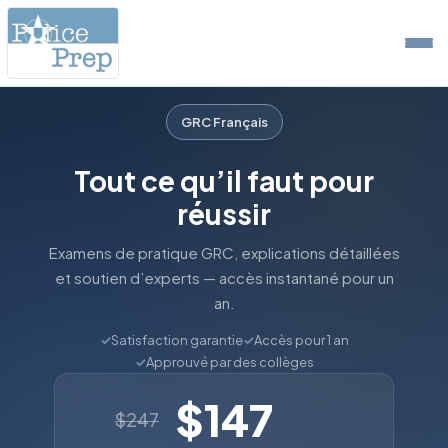
GRC Français
Tout ce qu’il faut pour
réussir
Examens de pratique GRC, explications détaillées
et soutien d’experts — accès instantané pour un
an.
✓
Satisfaction garantie
✓
Accès pour 1 an
✓
Approuvé par des collèges
$147
$247