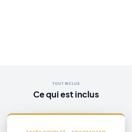
15 000+
9+
CANDIDATS PRÉPARÉS
COLLÈGES PARTENAIRES
20+
95%
ANS D’EXPÉRIENCE
TAUX DE RÉUSSITE
TOUT INCLUS
Ce qui est inclus